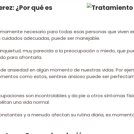
rez: ¿Por qué es
umamente necesario para todas esas personas que viven en
s cuidados adecuadas, puede ser manejable.
inquietud, muy parecida a la preocupación o miedo, que pu
o para afrontarla.
de ansiedad en algún momento de nuestras vidas. Por eje
momentos como estos, sentirse ansioso puede ser perfectam
upaciones son incontrolables y da pie a otros síntomas fís
ilitan una vida normal.
onstantes y a menudo afectan su rutina diaria, es momento