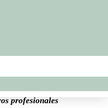
O
ros profesionales