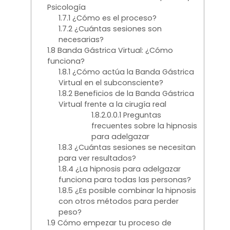
Psicología
1.7.1
¿Cómo es el proceso?
1.7.2
¿Cuántas sesiones son
necesarias?
1.8
Banda Gástrica Virtual: ¿Cómo
funciona?
1.8.1
¿Cómo actúa la Banda Gástrica
Virtual en el subconsciente?
1.8.2
Beneficios de la Banda Gástrica
Virtual frente a la cirugía real
1.8.2.0.0.1
Preguntas
frecuentes sobre la hipnosis
para adelgazar
1.8.3
¿Cuántas sesiones se necesitan
para ver resultados?
1.8.4
¿La hipnosis para adelgazar
funciona para todas las personas?
1.8.5
¿Es posible combinar la hipnosis
con otros métodos para perder
peso?
1.9
Cómo empezar tu proceso de