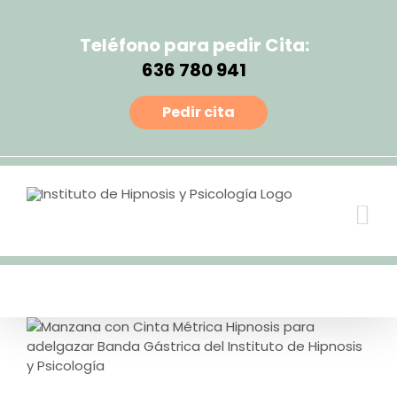
Teléfono para pedir Cita:
636 780 941
Pedir cita
View
Larger
Image