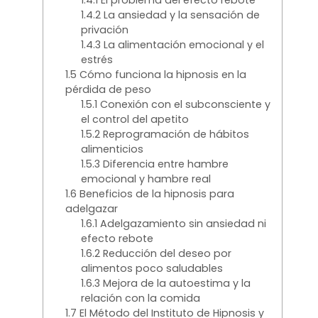
1.4.1
El problema del efecto rebote
1.4.2
La ansiedad y la sensación de
privación
1.4.3
La alimentación emocional y el
estrés
1.5
Cómo funciona la hipnosis en la
pérdida de peso
1.5.1
Conexión con el subconsciente y
el control del apetito
1.5.2
Reprogramación de hábitos
alimenticios
1.5.3
Diferencia entre hambre
emocional y hambre real
1.6
Beneficios de la hipnosis para
adelgazar
1.6.1
Adelgazamiento sin ansiedad ni
efecto rebote
1.6.2
Reducción del deseo por
alimentos poco saludables
1.6.3
Mejora de la autoestima y la
relación con la comida
1.7
El Método del Instituto de Hipnosis y