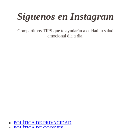
Síguenos en Instagram
Compartimos TIPS que te ayudarán a cuidad tu salud
emocional día a día.
AVISO SOBRE PROTECCIÓN DE DATOS
Recientemente, la plataforma que utilizamos para la gestión de la consulta
(Eholo) ha sufrido un incidente de seguridad que ha podido afectar a algunos
datos personales de pacientes.
Desde el primer momento hemos revisado la situación y el proveedor ha
adoptado medidas adicionales de seguridad.
Hemos enviado una comunicación informativa a todos los pacientes.
Si no la has recibido o tienes cualquier duda, puedes contactar con nosotros en:
lulagestiones@gmail.com o en el teléfono 690279030”
POLÍTICA DE PRIVACIDAD
POLÍTICA DE COOKIES