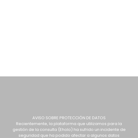
AVISO SOBRE PROTECCIÓN DE DATOS
Recientemente, la plataforma que utilizamos para la
gestión de la consulta (Eholo) ha sufrido un incidente de
seguridad que ha podido afectar a algunos datos