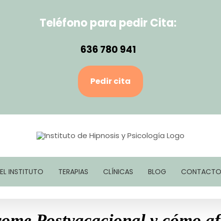
Teléfono para pedir Cita:
636 780 941
Pedir cita
EL INSTITUTO
TERAPIAS
CLÍNICAS
BLOG
CONTACT
rome Postvacacional y cómo af