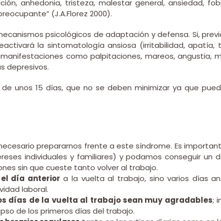
ción, anhedonia, tristeza, malestar general, ansiedad, fob
reocupante” (J.A.Florez 2000).
s mecanismos psicológicos de adaptación y defensa. Si, pr
eactivará la sintomatología ansiosa (irritabilidad, apatía, 
manifestaciones como palpitaciones, mareos, angustia, ma
as depresivos.
de unos 15 días, que no se deben minimizar ya que pue
necesario prepararnos frente a este síndrome. Es importan
tereses individuales y familiares) y podamos conseguir u
ones sin que cueste tanto volver al trabajo.
el día anterior
a la vuelta al trabajo, sino varios días a
vidad laboral.
s días de la vuelta al trabajo sean muy agradables
; 
pso de los primeros días del trabajo.