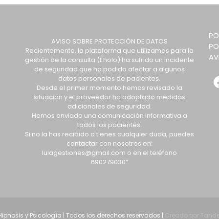
PO
AVISO SOBRE PROTECCIÓN DE DATOS
PO
Recientemente, la plataforma que utilizamos para la
AV
gestión de la consulta (Eholo) ha sufrido un incidente
de seguridad que ha podido afectar a algunos
datos personales de pacientes.
Desde el primer momento hemos revisado la
situación y el proveedor ha adoptado medidas
adicionales de seguridad.
Hemos enviado una comunicación informativa a
todos los pacientes.
Si no la has recibido o tienes cualquier duda, puedes
contactar con nosotros en:
lulagestiones@gmail.com o en el teléfono
690279030”
 Hipnosis y Psicología | Todos los derechos reservados |
Creado por Tande