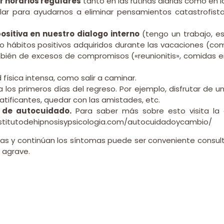
 horarios regulares
tanto en las rutinas diarias como en l
gular para ayudarnos a eliminar pensamientos catastrofist
sitiva en nuestro dialogo interno
(tengo un trabajo, es 
hábitos positivos adquiridos durante las vacaciones (comuni
bién de excesos de compromisos («reunionitis», comidas e
 física intensa, como salir a caminar.
a los primeros días del regreso. Por ejemplo, disfrutar de
atificantes, quedar con las amistades, etc.
 de autocuidado.
Para saber más sobre esto visita la
institutodehipnosisypsicologia.com/autocuidadoycambio/
ías y continúan los síntomas puede ser conveniente consult
 agrave.