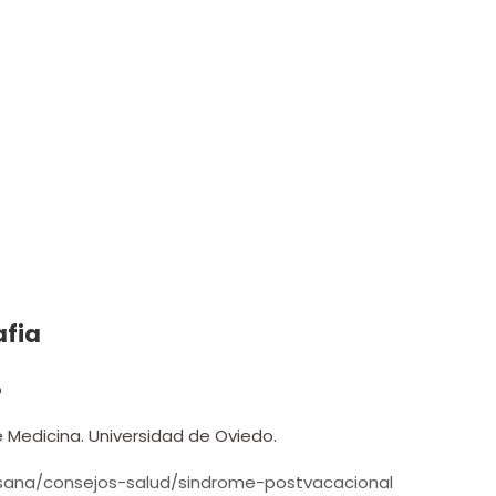
afia
o
Medicina. Universidad de Oviedo.
sana/consejos-salud/sindrome-postvacacional