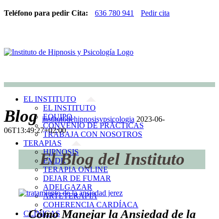
Teléfono para pedir Cita:
636 780 941
Pedir cita
EL INSTITUTO
EL INSTITUTO
Blog
EQUIPO
institutodehipnosisypsicologia
2023-06-
CONVENIO DE PRÁCTICAS
06T13:49:27+02:00
TRABAJA CON NOSOTROS
TERAPIAS
HIPNOSIS
El Blog del Instituto
EMDR
TERAPIA ONLINE
DEJAR DE FUMAR
ADELGAZAR
ARTETERAPIA
COHERENCIA CARDÍACA
Cómo Manejar la Ansiedad de la
CLÍNICAS