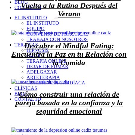
BLOG
Vuelta a la Rutina Después del
CONTACTO
Verano
EL INSTITUTO
EL INSTITUTO
EQUIPO
CONVENIO DE PRÁCTICAS
TRABAJA CON NOSOTROS
Descubre el Mindful Eating:
TERAPIAS
HIPNOSIS
Encuentra la Paz en tu Relación con
EMDR
la Comida
TERAPIA ONLINE
DEJAR DE FUMAR
ADELGAZAR
ARTETERAPIA
COHERENCIA CARDÍACA
CLÍNICAS
Cómo construir una relación de
BLOG
CONTACTO
pareja basada en la confianza y la
seguridad emocional