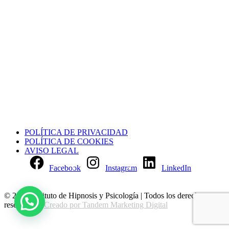
AVISO SOBRE PROTECCIÓN DE DATOS
Recientemente, la plataforma que utilizamos para la gestión de la consulta
(Eholo) ha sufrido un incidente de seguridad que ha podido afectar a algunos
datos personales de pacientes.
Desde el primer momento hemos revisado la situación y el proveedor ha
adoptado medidas adicionales de seguridad.
Hemos enviado una comunicación informativa a todos los pacientes.
Si no la has recibido o tienes cualquier duda, puedes contactar con nosotros en:
lulagestiones@gmail.com o en el teléfono 690279030”
POLÍTICA DE PRIVACIDAD
POLÍTICA DE COOKIES
AVISO LEGAL
Facebook
Instagram
LinkedIn
© 2018 Instituto de Hipnosis y Psicología | Todos los derechos
reservados |
Creado por Tandem Marketing Digital