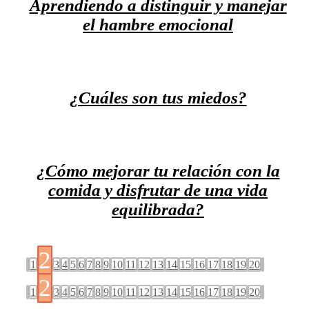
Aprendiendo a distinguir y manejar
el hambre emocional
¿Cuáles son tus miedos?
¿Cómo mejorar tu relación con la
comida y disfrutar de una vida
equilibrada?
2
1
3
4
5
6
7
8
9
10
11
12
13
14
15
16
17
18
19
20
2
1
3
4
5
6
7
8
9
10
11
12
13
14
15
16
17
18
19
20