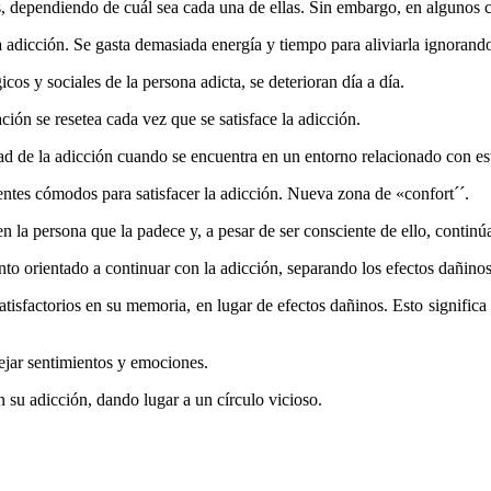
s, dependiendo de cuál sea cada una de ellas. Sin embargo, en algunos
adicción. Se gasta demasiada energía y tiempo para aliviarla ignorando 
cos y sociales de la persona adicta, se deterioran día a día.
ación se resetea cada vez que se satisface la adicción.
idad de la adicción cuando se encuentra en un entorno relacionado con es
tes cómodos para satisfacer la adicción. Nueva zona de «confort´´.
n la persona que la padece y, a pesar de ser consciente de ello, continúa
o orientado a continuar con la adicción, separando los efectos dañin
isfactorios en su memoria, en lugar de efectos dañinos. Esto significa
ejar sentimientos y emociones.
n su adicción, dando lugar a un círculo vicioso.