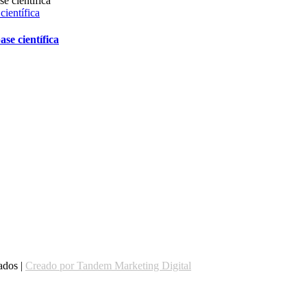
científica
ase científica
) ha sufrido un incidente de seguridad que ha podido afectar a algunos datos person
 medidas adicionales de seguridad.
: lulagestiones@gmail.com o en el teléfono 690279030”
ados |
Creado por Tandem Marketing Digital