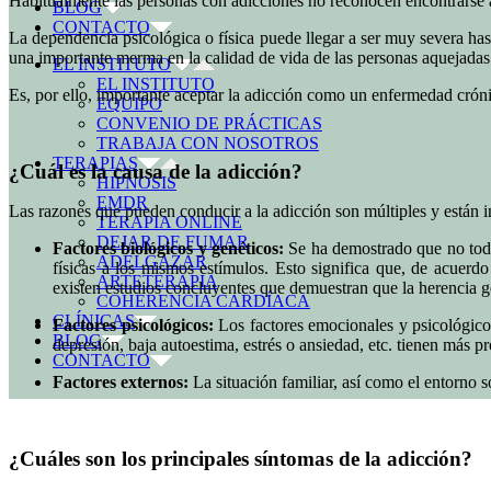
Habitualmente las personas con adicciones no reconocen encontrarse a
BLOG
CONTACTO
La dependencia psicológica o física puede llegar a ser muy severa hast
una importante merma en la calidad de vida de las personas aquejadas 
EL INSTITUTO
EL INSTITUTO
Es, por ello, importante aceptar la adicción como un enfermedad cróni
EQUIPO
CONVENIO DE PRÁCTICAS
TRABAJA CON NOSOTROS
TERAPIAS
¿Cuál es la causa de la adicción?
HIPNOSIS
EMDR
Las razones que pueden conducir a la adicción son múltiples y están i
TERAPIA ONLINE
DEJAR DE FUMAR
Factores biológicos y genéticos:
Se ha demostrado que no todas
ADELGAZAR
físicas a los mismos estímulos. Esto significa que, de acuerd
ARTETERAPIA
existen estudios concluyentes que demuestran que la herencia g
COHERENCIA CARDÍACA
CLÍNICAS
Factores psicológicos:
Los factores emocionales y psicológico
BLOG
depresión, baja autoestima, estrés o ansiedad, etc. tienen más p
CONTACTO
Factores externos:
La situación familiar, así como el entorno so
¿Cuáles son los principales síntomas de la adicción?