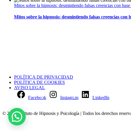
Mitos sobre la hipnosis: desmintiendo falsas creencias con base 
Mitos sobre la hipnosis: desmintiendo falsas creencias con b
AVISO SOBRE PROTECCIÓN DE DATOS
Recientemente, la plataforma que utilizamos para la gestión de la consulta (Eholo
Desde el primer momento hemos revisado la situación y el proveedor ha adoptado
Hemos enviado una comunicación informativa a todos los pacientes.
Si no la has recibido o tienes cualquier duda, puedes contactar con nosotros en
POLÍTICA DE PRIVACIDAD
POLÍTICA DE COOKIES
AVISO LEGAL
Facebook
Instagram
LinkedIn
© 2018 Instituto de Hipnosis y Psicología | Todos los derechos reserv