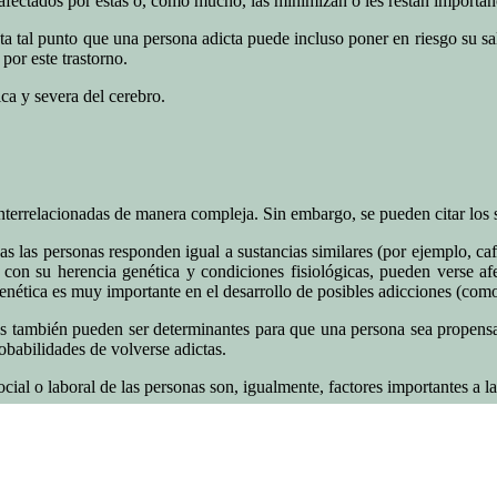
fectados por éstas o, como mucho, las minimizan o les restan importan
a tal punto que una persona adicta puede incluso poner en riesgo su salu
por este trastorno.
ca y severa del cerebro.
nterrelacionadas de manera compleja. Sin embargo, se pueden citar los s
 las personas responden igual a sustancias similares (por ejemplo, cafe
o con su herencia genética y condiciones fisiológicas, pueden verse af
enética es muy importante en el desarrollo de posibles adicciones (como
s también pueden ser determinantes para que una persona sea propensa
robabilidades de volverse adictas.
cial o laboral de las personas son, igualmente, factores importantes a la