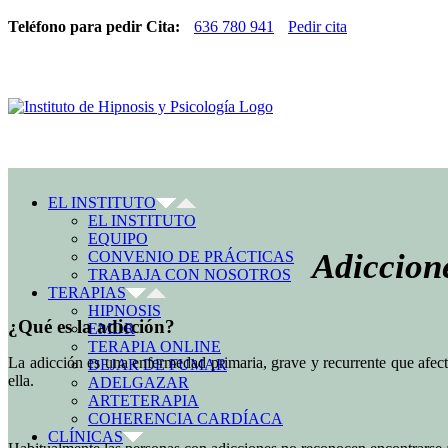
Teléfono para pedir Cita:
636 780 941
Pedir cita
EL INSTITUTO
EL INSTITUTO
EQUIPO
Adiccione
CONVENIO DE PRÁCTICAS
TRABAJA CON NOSOTROS
TERAPIAS
HIPNOSIS
¿Qué es la adicción?
EMDR
TERAPIA ONLINE
La adicción es una enfermedad primaria, grave y recurrente que afect
DEJAR DE FUMAR
ella.
ADELGAZAR
ARTETERAPIA
COHERENCIA CARDÍACA
CLÍNICAS